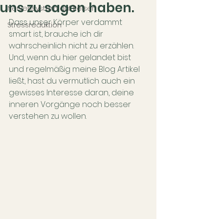
uns zu sagen haben.
Nervensystem auf Reisen
Dass unser Körper verdammt 
Stressreduktion
smart ist, brauche ich dir 
wahrscheinlich nicht zu erzählen. 
Und, wenn du hier gelandet bist 
und regelmäßig meine Blog Artikel 
ließt, hast du vermutlich auch ein 
gewisses Interesse daran, deine 
inneren Vorgänge noch besser 
verstehen zu wollen.