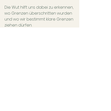
Die Wut hilft uns dabei zu erkennen, 
wo Grenzen überschritten wurden 
und wo wir bestimmt klare Grenzen 
ziehen dürfen.
Was hat dir dein Körper zu sagen?
Vielleicht magst du dir an dieser 
Stelle selber einen Moment Zeit 
nehmen, um hinein zu spüren, wo 
es für dich persönlich vielleicht 
Themen gibt, die gesehen werden 
wollen.
Welche Verhaltensmuster 
treten immer und immer 
wieder auf?
Welche Geschichten kannst du 