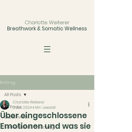
Charlotte Weiterer
Breathwork & Somatic Wellness
Beitrag
All Posts
Charlotte Weiterer
All Posts
7. Juli 2024
4 Min. Lesezeit
Über eingeschlossene
Breathwork
Emotionen und was sie
Somatisches Coaching