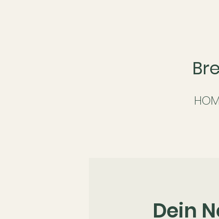
Br
HOM
Dein N