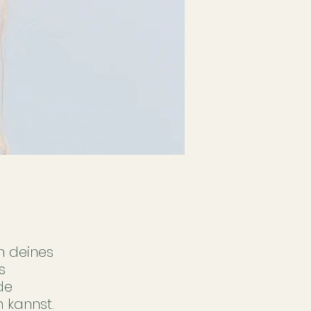
n deines
s
de
 kannst.