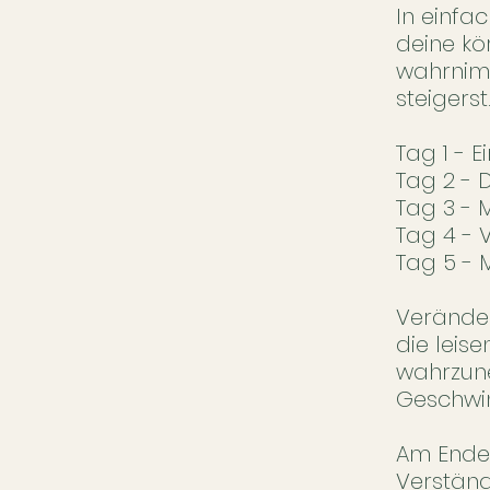
In einfa
deine kö
wahrnimm
steigerst
Tag 1 -
Tag 2 - 
Tag 3 - 
Tag 4 - 
Tag 5 - 
Veränder
die leis
wahrzune
Geschwin
Am Ende 
Verständ