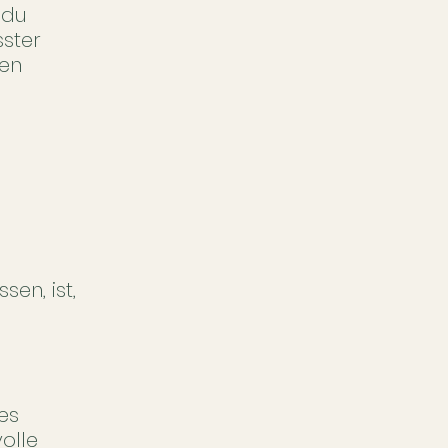
 du
ster
den
en, ist,
es
olle