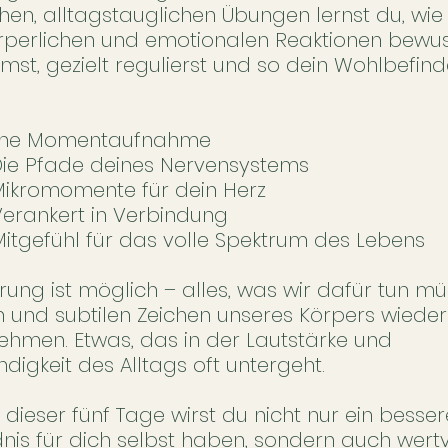
chen, alltagstauglichen Übungen lernst du, wie
rperlichen und emotionalen Reaktionen bewus
st, gezielt regulierst und so dein Wohlbefin
.
 Eine Momentaufnahme
Die Pfade deines Nervensystems
Mikromomente für dein Herz
Verankert in Verbindung
Mitgefühl für das volle Spektrum des Lebens
ung ist möglich – alles, was wir dafür tun müss
en und subtilen Zeichen unseres Körpers wieder
hmen. Etwas, das in der Lautstärke und
digkeit des Alltags oft untergeht.
dieser fünf Tage wirst du nicht nur ein besser
nis für dich selbst haben, sondern auch wertv