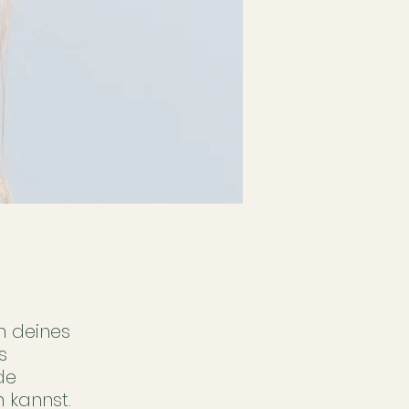
n deines
s
de
 kannst.