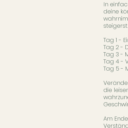
In einfa
deine kö
wahrnimm
steigerst
Tag 1 -
Tag 2 - 
Tag 3 - 
Tag 4 - 
Tag 5 - 
Veränder
die leis
wahrzune
Geschwin
Am Ende 
Verständ