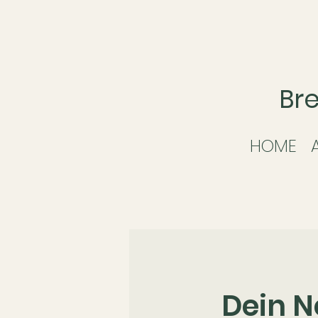
Br
HOME
Dein N