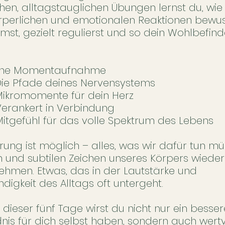
chen, alltagstauglichen Übungen lernst du, wie
rperlichen und emotionalen Reaktionen bewus
st, gezielt regulierst und so dein Wohlbefin
.
 Eine Momentaufnahme
Die Pfade deines Nervensystems
Mikromomente für dein Herz
Verankert in Verbindung
Mitgefühl für das volle Spektrum des Lebens
ung ist möglich – alles, was wir dafür tun müss
en und subtilen Zeichen unseres Körpers wieder
hmen. Etwas, das in der Lautstärke und
digkeit des Alltags oft untergeht.
dieser fünf Tage wirst du nicht nur ein besser
nis für dich selbst haben, sondern auch wertv