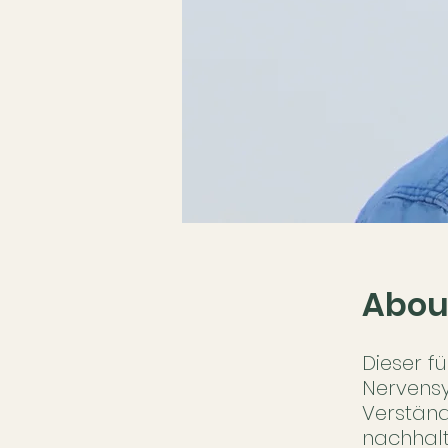
Abou
Dieser f
Nervensy
Verständ
nachhalt