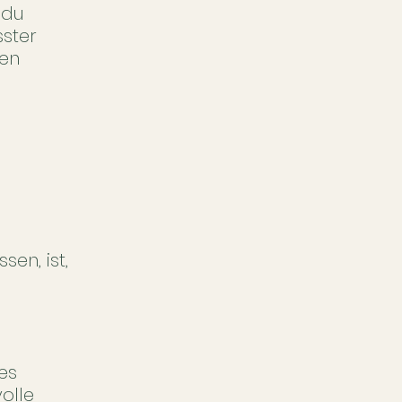
 du
ster
den
en, ist,
es
olle