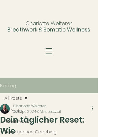
Charlotte Weiterer
Breathwork & Somatic Wellness
Beitrag
All Posts
Charlotte Weiterer
All Posts
18. Sept. 2024
3 Min. Lesezeit
Dein täglicher Reset:
Breathwork
Wie
Somatisches Coaching